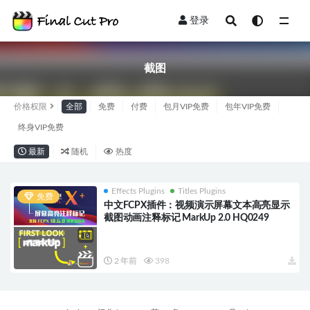
登录
全部
截图
价格权限
全部
免费
付费
包月VIP免费
包年VIP免费
终身VIP免费
最新
随机
热度
Effects Plugins
Titles Plugins
免费
中文FCPX插件：视频演示屏幕文本高亮显示
截图动画注释标记 MarkUp 2.0 HQ0249
2 年前
398