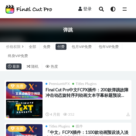
登录
全部
弹跳
价格权限
全部
免费
付费
包月VIP免费
包年VIP免费
终身VIP免费
最新
随机
热度
PremiumVFX
Titles Plugins
免费
Final Cut Pro中文FCPX插件：200款弹跳故障
冲击动态旋转序列动画文本字幕标题预设
Ultimate Text Presets HQ0605
4 月前
352
Titles Plugins
插件
免费
「中文」FCPX插件：1100款动画预设淡入淡