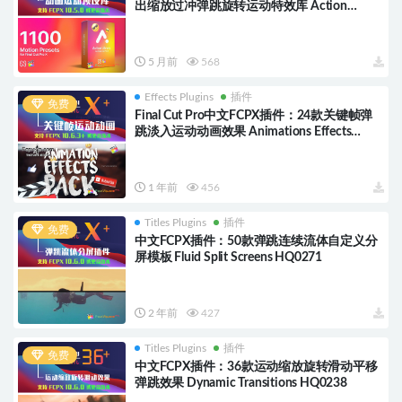
出缩放过冲弹跳旋转运动特效库 Action
Library HQ0004
5 月前
568
Effects Plugins
插件
免费
Final Cut Pro中文FCPX插件：24款关键帧弹
跳淡入运动动画效果 Animations Effects
HQ0504
1 年前
456
Titles Plugins
插件
免费
中文FCPX插件：50款弹跳连续流体自定义分
屏模板 Fluid Split Screens HQ0271
2 年前
427
Titles Plugins
插件
免费
中文FCPX插件：36款运动缩放旋转滑动平移
弹跳效果 Dynamic Transitions HQ0238