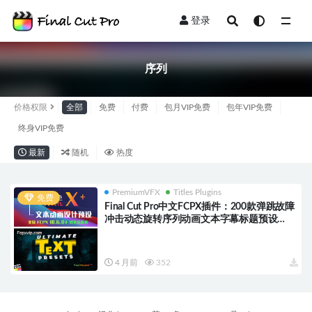
登录
全部
序列
价格权限
全部
免费
付费
包月VIP免费
包年VIP免费
终身VIP免费
最新
随机
热度
PremiumVFX
Titles Plugins
免费
Final Cut Pro中文FCPX插件：200款弹跳故障
冲击动态旋转序列动画文本字幕标题预设
Ultimate Text Presets HQ0605
4 月前
352