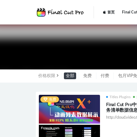
首页
Final Cu
全部
价格权限
全部
免费
付费
包月VIP
Titles Plugins
免费
Final Cut
务清单数据信息图表
HQ0604
http://cloud.video