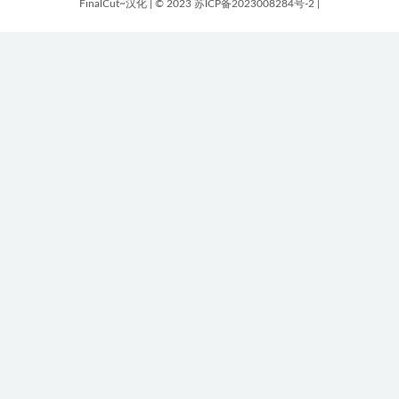
FinalCut~汉化
|
© 2023 苏ICP备2023008284号-2
|