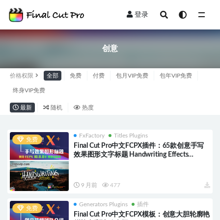
登录
全部
创意
价格权限
全部
免费
付费
包月VIP免费
包年VIP免费
终身VIP免费
最新
随机
热度
FxFactory
Titles Plugins
免费
Final Cut Pro中文FCPX插件：65款创意手写
效果图形文字标题 Handwriting Effects
HQ0560
9 月前
477
Generators Plugins
插件
免费
Final Cut Pro中文FCPX模板：创意大胆轮廓艳