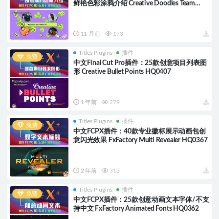
鲜艳色彩涂鸦介绍 Creative Doodles Team
Intro HQ0537
11 月前
173
Titles Plugins
插件
免费
中文Final Cut Pro插件：25款创意项目列表图
形 Creative Bullet Points HQ0407
1 年前
279
Titles Plugins
插件
免费
中文FCPX插件：40款专业徽标展示动画包创
意闪光效果 FxFactory Multi Revealer HQ0367
2 年前
313
Titles Plugins
插件
免费
中文FCPX插件：25款创意动画文本字体/不支
持中文 FxFactory Animated Fonts HQ0362