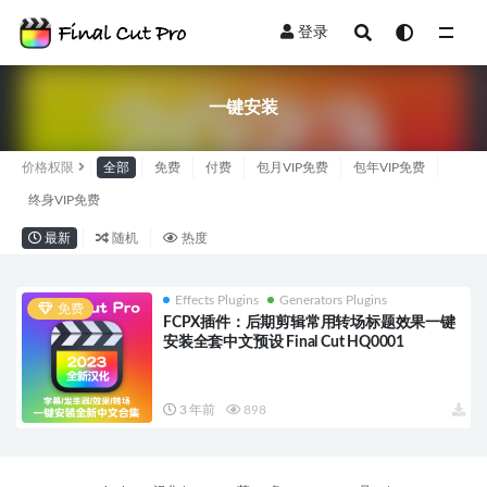
登录
全部
一键安装
价格权限
全部
免费
付费
包月VIP免费
包年VIP免费
终身VIP免费
最新
随机
热度
Effects Plugins
Generators Plugins
免费
FCPX插件：后期剪辑常用转场标题效果一键
安装全套中文预设 Final Cut HQ0001
3 年前
898