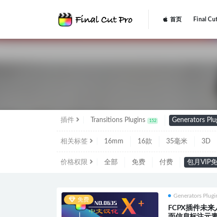
首页
Final Cu
全部
插件
Transitions Plugins
Generators Plu
152
相关标签
16mm
16款
35毫米
3D
价格权限
全部
免费
付费
包月VIP
Generators Plugi
免费
FCPX插件未
面信息标注元素 TA