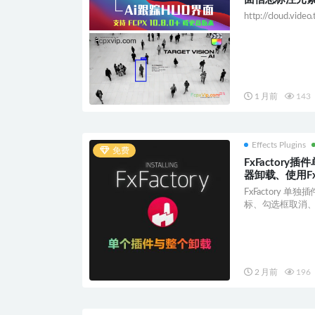
http://cloud.video
1 月前
143
Effects Plugins
免费
FxFactory
器卸载、使用Fx
况
FxFactory
标、勾选框取消、即
2 月前
196