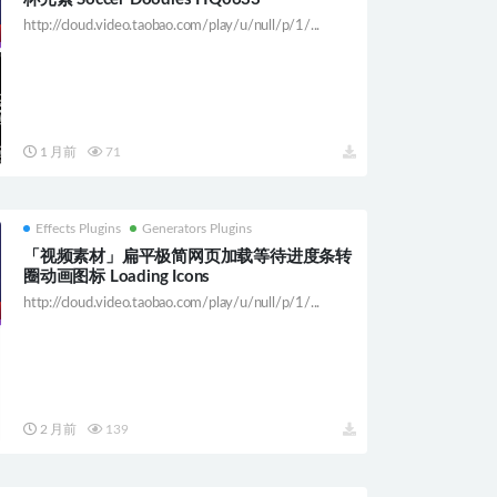
http://cloud.video.taobao.com/play/u/null/p/1/...
1 月前
71
Effects Plugins
Generators Plugins
「视频素材」扁平极简网页加载等待进度条转
圈动画图标 Loading Icons
http://cloud.video.taobao.com/play/u/null/p/1/...
2 月前
139