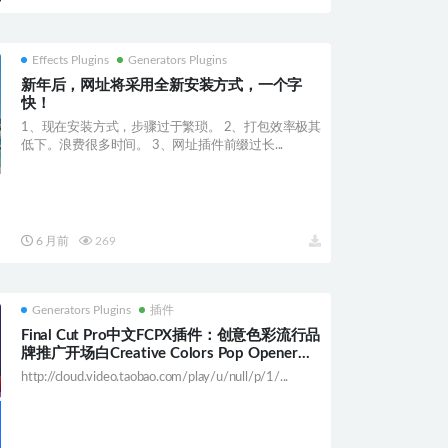
Effects Plugins
Generators Plugins
新年后，网址将采用全新安装方式，一个字
快！
1、现在安装方式，步骤过于繁琐。 2、打包效率极其
低下。浪费很多时间。 3、网址插件前缀过长...
6 月前
269
Generators Plugins
插件
Final Cut Pro中文FCPX插件：创意色彩流行品
牌推广开场白Creative Colors Pop Opener
HQ0588
http://cloud.video.taobao.com/play/u/null/p/1/...