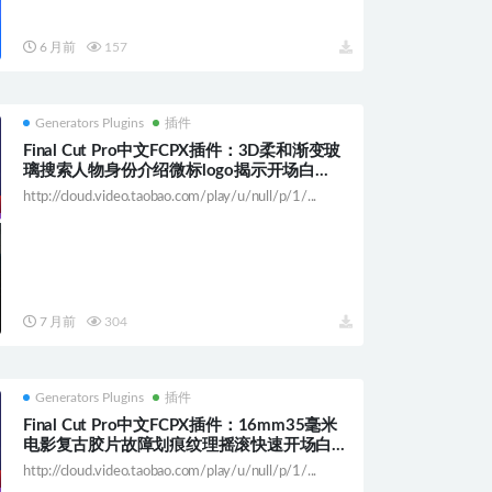
6 月前
157
Generators Plugins
插件
Final Cut Pro中文FCPX插件：3D柔和渐变玻
璃搜索人物身份介绍微标logo揭示开场白
Gradient Glass Search Identity Reveal
http://cloud.video.taobao.com/play/u/null/p/1/...
HQ0579
7 月前
304
Generators Plugins
插件
Final Cut Pro中文FCPX插件：16mm35毫米
电影复古胶片故障划痕纹理摇滚快速开场白
Vintage Film Pulse HQ0575
http://cloud.video.taobao.com/play/u/null/p/1/...