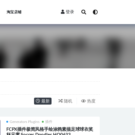
登录
淘宝店铺
最新
随机
热度
Generators Plugins
插件
FCPX插件极简风格手绘涂鸦素描足球球衣奖
杯元素 Soccer Doodles HQ0633