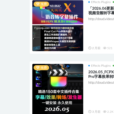
Effects Plugins
免费
「2026.06更
视频音频转字幕
生工作流 HQ06
http://cloud.video
2 月前
521
Effects Plugins
免费
2026.05_FC
Pro字幕效果转
http://cloud.video
3 月前
2.2K