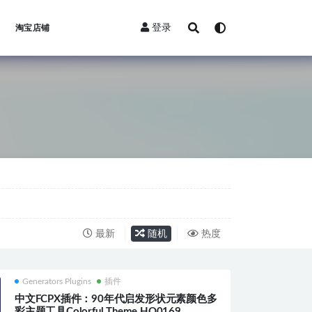
登录
淘宝店铺
最新
随机
热度
Generators Plugins
插件
中文FCPX插件：90年代启发形状元素颜色多
彩主题工具Colorful Theme HQ0169