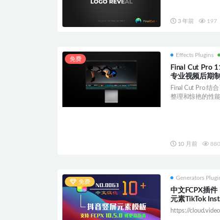
3 年前
197
Effects Plugins
免费
Final Cut Pr
专业视频后期制
Final Cut 
整理和惊艳的性能表
10 月前
88
Generators Plugi
免费
中文FCPX插
元素TikTok Ins
https://cloud.vid