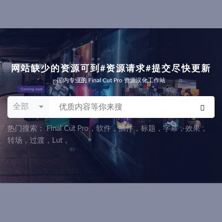
网站缺少的资源可到#资源请求#提交尽快更新
国内专业的 Final Cut Pro 资源汉化工作站
全部
热门搜索：
Final Cut Pro
，
软件
，
插件
，
标题
，
字幕
，
效果
，
转场
，
过渡
，
Lut
，