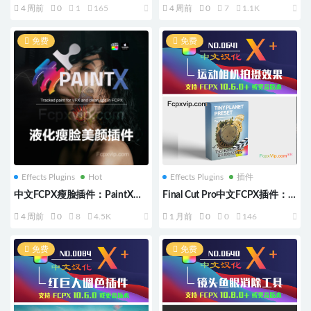
4 周前
0
1
165
4 周前
0
7
1.1K
特效 Split Screen Tool HQ0642
粒光晕呼吸损伤过扫描调色+教
程 HQ0261
免费
免费
Effects Plugins
Hot
Effects Plugins
插件
中文FCPX瘦脸插件：PaintX
Final Cut Pro中文FCPX插件：
4.0.3+4.0.6+4.0.11液化自动跟踪
画面环绕微缩地球360度运动相
4 周前
0
8
4.5K
1 月前
0
0
146
磨皮祛痘修复画面画笔模糊填充
机拍摄效果 Tiny Planet
锐化噪声橡皮擦工具 HQ0287
HQ0641
免费
免费