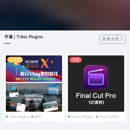
字幕 | Titles Plugins
查看全部
免费
免费
Titles Plugins
插件
Effects Plugins
Final Cut Pro
FCPX插件旅行Vlog视频动画旅
Final Cut Pro 12.3+ (历史版本)
行线图打开地点位置价格酒店评
Apple官方出品专业视频后期制