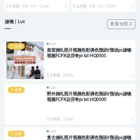
觉数据HUD界面信息标注元素
照片视频拼贴布局 Final Cut Pro
2 月前
0
0
149
2 月前
0
2
125
TARGET VISION HQ0635
Vertical Collage HQ0634
滤镜 | Lut
查看全部
Lut
免费
皇室婚礼照片视频色彩调色预设lr预设ps滤镜
视频FCPX达芬奇pr lut HQ0501
1 年前
370
Lut
免费
野外婚礼照片视频色彩调色预设lr预设ps滤镜
视频FCPX达芬奇pr lut HQ0500
1 年前
133
Lut
免费
复古婚礼照片视频色彩调色预设lr预设ps滤镜