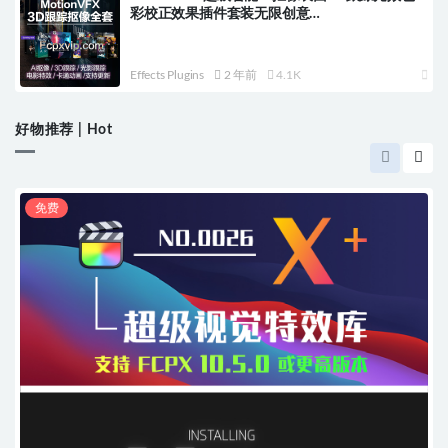
彩校正效果插件套装无限创意
mRotoAI/mRotoAI Styles Pack/mTracker
3D/mTracker 3D Area/mTracker Surface/mFlare
2/mFILMLOOK HQ0286
Effects Plugins
2 年前
4.1K
好物推荐 | Hot
免费