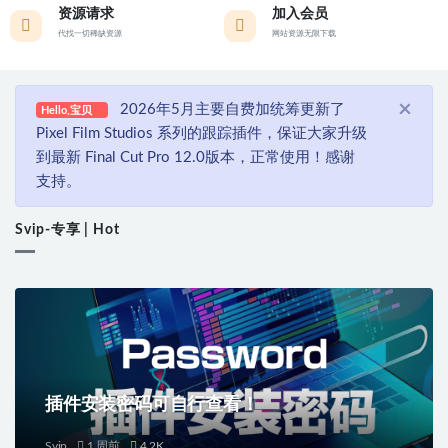
资源请求
加入会员
代找一切稀缺资源
网站资源无限下载
×
2026年5月主要自费加统筹更新了
Hello,宝贝
Pixel Film Studios 系列的跟踪插件，保证大家升级
到最新 Final Cut Pro 12.0版本，正常使用！感谢
支持。
Svip-专享 | Hot
插件安装密码可自行查看！
Svip
1 周前
4.2K